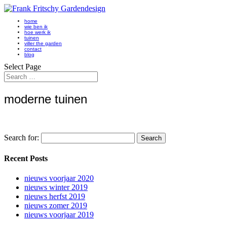
home
wie ben ik
hoe werk ik
tuinen
viller the garden
contact
blog
Select Page
moderne tuinen
Search for:
Recent Posts
nieuws voorjaar 2020
nieuws winter 2019
nieuws herfst 2019
nieuws zomer 2019
nieuws voorjaar 2019