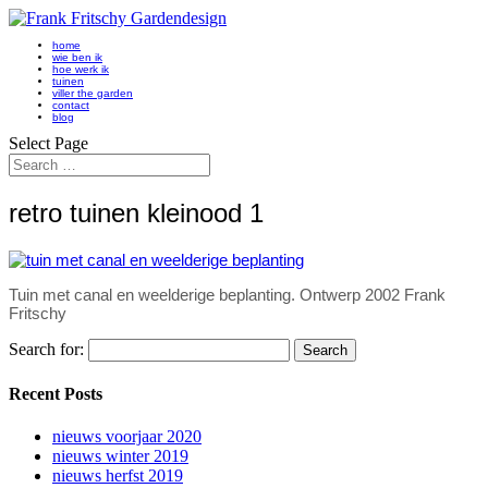
home
wie ben ik
hoe werk ik
tuinen
viller the garden
contact
blog
Select Page
retro tuinen kleinood 1
Tuin met canal en weelderige beplanting. Ontwerp 2002 Frank
Fritschy
Search for:
Recent Posts
nieuws voorjaar 2020
nieuws winter 2019
nieuws herfst 2019