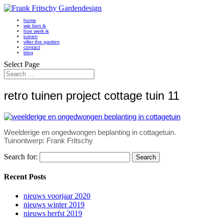
home
wie ben ik
hoe werk ik
tuinen
viller the garden
contact
blog
Select Page
retro tuinen project cottage tuin 11
Weelderige en ongedwongen beplanting in cottagetuin.
Tuinontwerp: Frank Fritschy
Search for:
Recent Posts
nieuws voorjaar 2020
nieuws winter 2019
nieuws herfst 2019