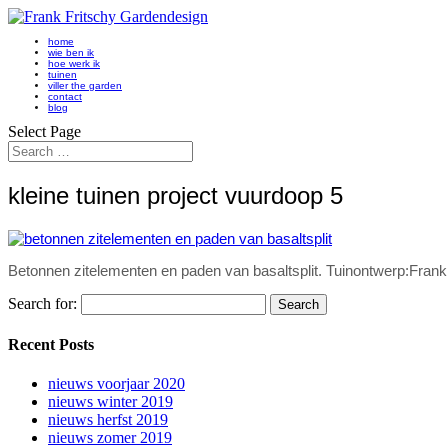
home
wie ben ik
hoe werk ik
tuinen
viller the garden
contact
blog
Select Page
kleine tuinen project vuurdoop 5
Betonnen zitelementen en paden van basaltsplit. Tuinontwerp:Frank
Search for:
Recent Posts
nieuws voorjaar 2020
nieuws winter 2019
nieuws herfst 2019
nieuws zomer 2019