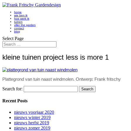
home
wie ben ik
hoe werk ik
tuinen
viller the garden
contact
blog
Select Page
kleine tuinen project less is more 1
Plattegrond van tuin naast windmolen. Ontwerp: Frank fritschy
Search for:
Recent Posts
nieuws voorjaar 2020
nieuws winter 2019
nieuws herfst 2019
nieuws zomer 2019