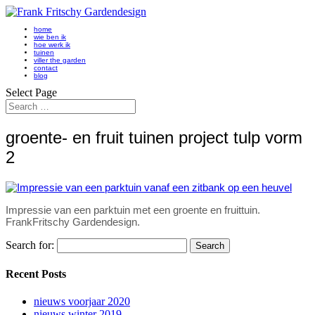
home
wie ben ik
hoe werk ik
tuinen
viller the garden
contact
blog
Select Page
groente- en fruit tuinen project tulp vorm
2
Impressie van een parktuin met een groente en fruittuin.
FrankFritschy Gardendesign.
Search for:
Recent Posts
nieuws voorjaar 2020
nieuws winter 2019