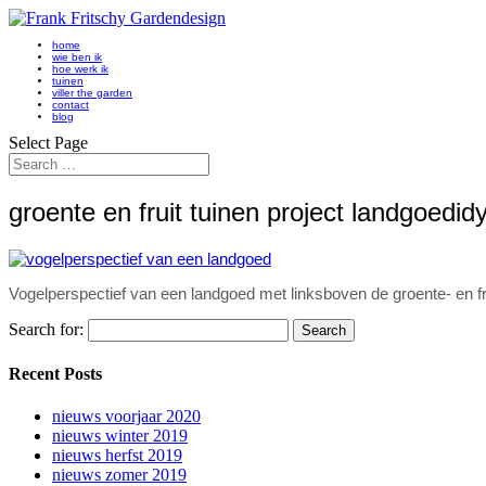
home
wie ben ik
hoe werk ik
tuinen
viller the garden
contact
blog
Select Page
groente en fruit tuinen project landgoedidy
Vogelperspectief van een landgoed met linksboven de groente- en fr
Search for:
Recent Posts
nieuws voorjaar 2020
nieuws winter 2019
nieuws herfst 2019
nieuws zomer 2019