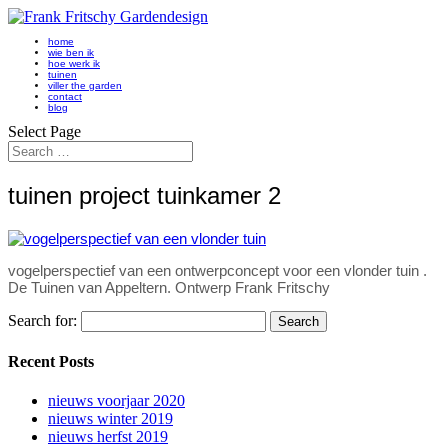
home
wie ben ik
hoe werk ik
tuinen
viller the garden
contact
blog
Select Page
tuinen project tuinkamer 2
vogelperspectief van een ontwerpconcept voor een vlonder tuin .
De Tuinen van Appeltern. Ontwerp Frank Fritschy
Search for:
Recent Posts
nieuws voorjaar 2020
nieuws winter 2019
nieuws herfst 2019