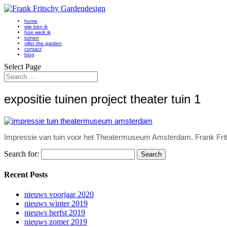
home
wie ben ik
hoe werk ik
tuinen
viller the garden
contact
blog
Select Page
expositie tuinen project theater tuin 1
Impressie van tuin voor het Theatermuseum Amsterdam. Frank Fr
Search for:
Recent Posts
nieuws voorjaar 2020
nieuws winter 2019
nieuws herfst 2019
nieuws zomer 2019