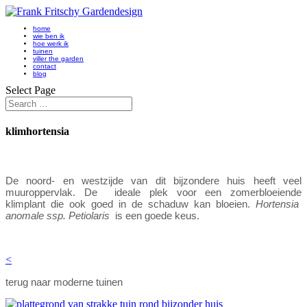
home
wie ben ik
hoe werk ik
tuinen
viller the garden
contact
blog
Select Page
klimhortensia
De noord- en westzijde van dit bijzondere huis heeft veel
muuroppervlak. De ideale plek voor een zomerbloeiende
klimplant die ook goed in de schaduw kan bloeien.
Hortensia
anomale ssp. Petiolaris
is een goede keus.
<
terug naar moderne tuinen